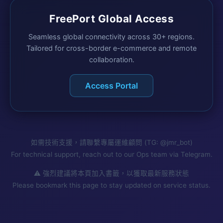
FreePort Global Access
Seamless global connectivity across 30+ regions.
Tailored for cross-border e-commerce and remote
collaboration.
Access Portal
如需技術支援，請聯繫專屬運維顧問 (TG: @jmr_bot)
For technical support, reach out to our Ops team via Telegram.
⚠️ 強烈建議將本頁加入書籤，以獲取最新服務狀態
Please bookmark this page to stay updated on service status.